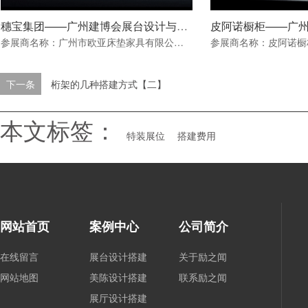
穗宝集团——广州建博会展台设计与搭建方案
参展商名称：广州市欧亚床垫家具有限公司（穗宝集团）展会名称：中国(广州)国际建筑装饰博览会展会地点：广州中国进出口商品交易会A、B、C区面积：27.5*12平米行业：建材家居
下一条
桁架的几种搭建方式【二】
本文标签：
特装展位
搭建费用
网站首页
案例中心
公司简介
在线留言
展台设计搭建
关于励之闻
网站地图
美陈设计搭建
联系励之闻
展厅设计搭建