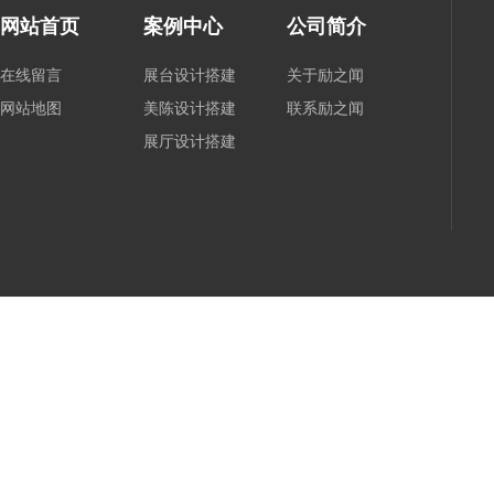
网站首页
案例中心
公司简介
在线留言
展台设计搭建
关于励之闻
网站地图
美陈设计搭建
联系励之闻
展厅设计搭建