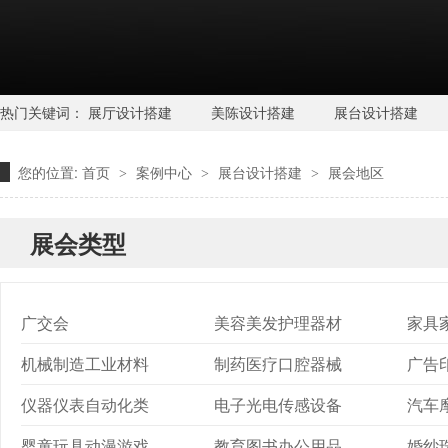
热门关键词：
展厅设计搭建
美陈设计搭建
展台设计搭建
您的位置:
首页
案例中心
展台设计搭建
展会地区
>
>
>
展会类型
广交会
美容美发护理器材
家具
机械制造工业材料
制药医疗口腔器械
广告
仪器仪表自动化类
电子光电传感设备
汽车
婴童玩具动漫游戏
教育图书办公用品
婚纱