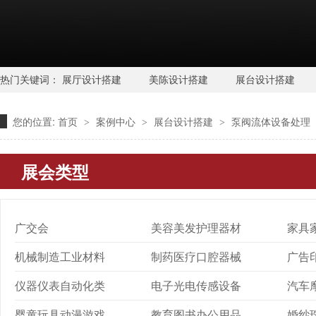
热门关键词：
展厅设计搭建
美陈设计搭建
展台设计搭建
您的位置:
首页
案例中心
展台设计搭建
泵阀流体设备处理
>
>
>
展会类型
广交会
美容美发护理器材
家具
机械制造工业材料
制药医疗口腔器械
广告
仪器仪表自动化类
电子光电传感设备
汽车
婴童玩具动漫游戏
教育图书办公用品
婚纱